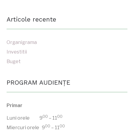
Articole recente
Organigrama
Investitii
Buget
PROGRAM AUDIENŢE
Primar
00
00
Luni orele 9
– 11
00
00
Miercuri orele 9
– 11