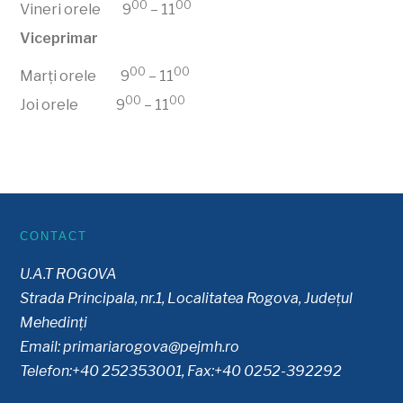
00
00
Vineri orele 9
– 11
Viceprimar
00
00
Marți orele 9
– 11
00
00
Joi orele 9
– 11
CONTACT
U.A.T ROGOVA
Strada Principala, nr.1, Localitatea Rogova, Județul
Mehedinți
Email:
primariarogova@pejmh.ro
Telefon:+40 252353001, Fax:+40 0252-392292