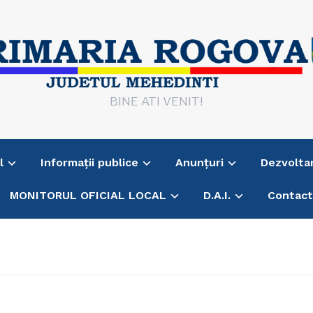
BINE ATI VENIT!
l
Informații publice
Anunțuri
Dezvolta
MONITORUL OFICIAL LOCAL
D.A.I.
Contac